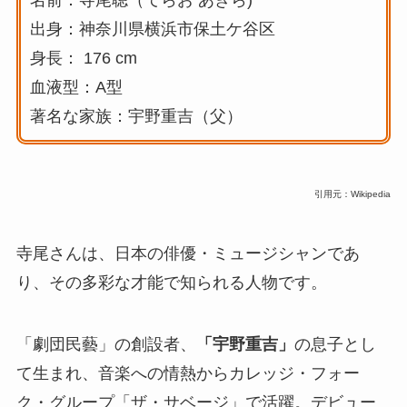
名前：寺尾聰（てらお あきら)
出身：神奈川県横浜市保土ケ谷区
身長： 176 cm
血液型：A型
著名な家族：宇野重吉（父）
引用元：Wikipedia
寺尾さんは、日本の俳優・ミュージシャンであ
り、その多彩な才能で知られる人物です。
「劇団民藝」の創設者、
「
宇野重吉」
の息子とし
て生まれ、音楽への情熱からカレッジ・フォー
ク・グループ「ザ・サベージ」で活躍。デビュー