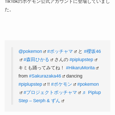
TikTokのポケモン公式アカウントに登場していまし
た。
@pokemon
#ポッチャマ
と
#櫻坂46
#森田ひかる
さんの
#piplupstep
キミも踊ってみてね！
#HikaruMorita
from
#Sakurazaka46
dancing
#piplupstep
!!
#ポケモン
#pokemon
#プロジェクトポッチャマ
♬ Piplup
Step – Serph & ずん