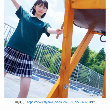
出典元：
https://news.mynavi.jp/article/20190722-863753/