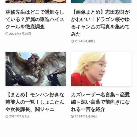
林修先生はどこで講師をし
【画像まとめ】志田彩良が
ている？所属の東進ハイス
かわいい！ドラゴン桜やゆ
クールを徹底調査
るキャン△の写真を集めて
みた
2024年6月30日
2024年4月8日
【まとめ】モンハン好きな
カズレーザー名言集～恋愛
芸能人の一覧！しょこたん
編～深い言葉で前向きにな
や次長課長、関ジャニ
れる一言を紹介
2024年4月1日
2024年3月16日