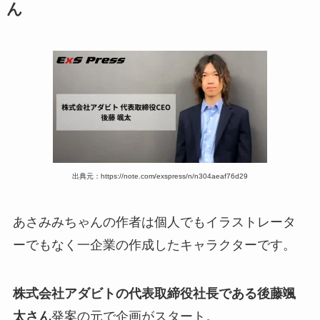
ん
出典元：https://note.com/exspress/n/n304aeaf76d29
あさみみちゃんの作者は個人でもイラストレータ
ーでもなく一企業の作成したキャラクターです。
株式会社アダビトの代表取締役社長である後藤颯
太さん
発案の元で企画がスタート。